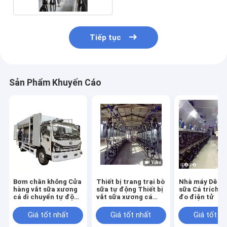
Tiếp tục
Sản Phẩm Khuyến Cáo
Bơm chân không Cửa
Thiết bị trang trại bò
Nhà máy Dê Bò
hàng vắt sữa xương
sữa tự động Thiết bị
sữa Cá trích Th
cá di chuyển tự động
vắt sữa xương cá
đo điện tử
trong xe tải
Nhà máy vắt sữa dê
Máy bò
Giá tốt nhất
Giá tốt nhất
Giá tốt n