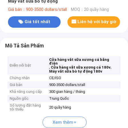
Máy vắt sữa bò tự động
Giá bán：900-3500 dollars/stall
MOQ：20 quầy hàng
Giá tốt nhất
Liên hệ với bây giờ
Mô Tả Sản Phẩm
Cửa hàng vắt sữa xương cá bằng
điện
Điểm nổi bật
,
,
Cửa hàng vắt sữa xương cá 180v
Máy vắt sữa bò tự động 180v
Chứng nhận
CE/ISO
Giá bán
900-3500 dollars/stall
Khả năng cung cấp
300 gian hàng / tháng
Nguồn gốc
Trung Quốc
Số lượng đặt hàng
20 quầy hàng
tối thiểu
Xem thêm