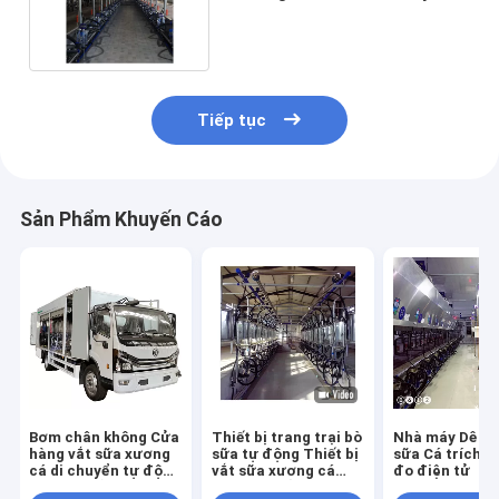
sữa bò tự động
Tiếp tục
Sản Phẩm Khuyến Cáo
Bơm chân không Cửa
Thiết bị trang trại bò
Nhà máy Dê Bò
hàng vắt sữa xương
sữa tự động Thiết bị
sữa Cá trích Th
cá di chuyển tự động
vắt sữa xương cá
đo điện tử
trong xe tải
Nhà máy vắt sữa dê